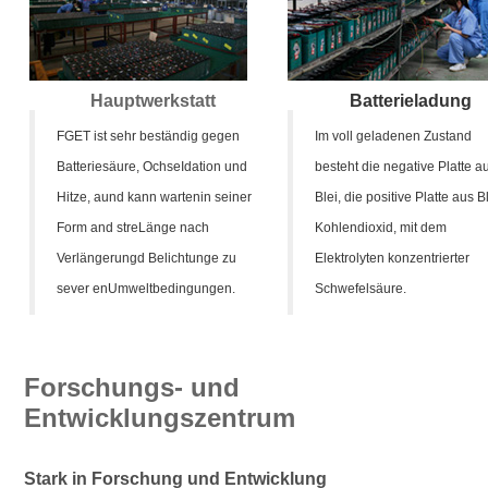
Hauptwerkstatt
Batterieladung
FGET ist sehr beständig gegen
Im voll geladenen Zustand
Batteriesäure, Ochse
Idation
und
besteht die negative Platte a
Hitze, a
und kann warten
in seiner
Blei, die positive Platte aus B
Form
an
d s
tre
Länge nach
Kohlendioxid, mit dem
Verlängerung
d Belichtung
e zu
Elektrolyten konzentrierter
sever en
Umweltbedingungen.
Schwefelsäure.
Forschungs- und
Entwicklungszentrum
Stark in Forschung und Entwicklung