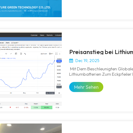
Dec 19, 2025
Mit Dem Beschleunigten Global
Lithiumbatterien Zum Eckpfeiler
Alles An – Von Elektrofahrzeuge
Energiespeichersystemen. Im Vie
Mehr Sehen