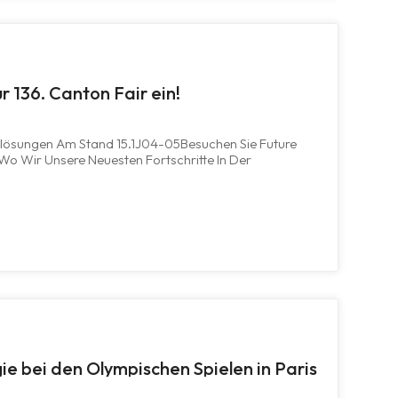
r 136. Canton Fair ein!
ielösungen Am Stand 15.1J04-05Besuchen Sie Future
 Wo Wir Unsere Neuesten Fortschritte In Der
ergielösungen Präsentieren.Datum: 15.–19. Oktober
ort: Bereich CEntdecken Sie...
ie bei den Olympischen Spielen in Paris