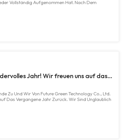
ieder Vollständig Aufgenommen Hat. Nach Dem
d Wir Zurück Und Bereit, Sie Zu Bedienen! Unser
eifend, In Allen Werken Und...
Vielen Dank für ein wundervolles Jahr! Wir freuen uns auf das Jahr 2025 – Future Green Technology
nde Zu Und Wir Von Future Green Technology Co., Ltd.
Auf Das Vergangene Jahr Zurück. Wir Sind Unglaublich
Unterstützung Unserer Geschätzten Kunden, Das
 Teams Und Die Starken Part...