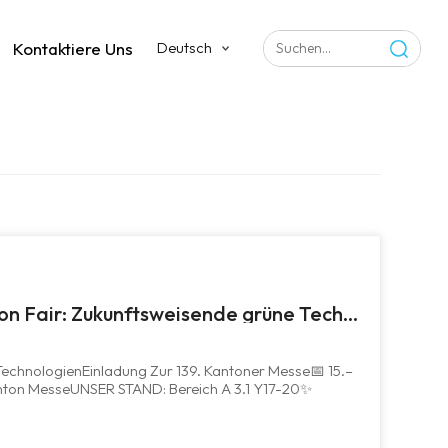
Kontaktiere Uns
Deutsch
Einladung zur 139. Canton Fair: Zukunftsweisende grüne Technologien
TechnologienEinladung Zur 139. Kantoner Messe📅 15.–
nton MesseUNSER STAND: Bereich A 3.1 Y17-20✨
Branchenkollegen Und Internationale Einkäufer,Mit
d Dem Zusammentreffen Zahlreicher...