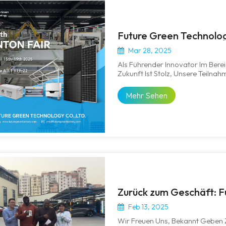
Mar 28, 2025
Als Führender Innovator Im Bere
Zukunft Ist Stolz, Unsere Teilna
Fair) Bekannt Zu Geben. Besuche
Zu Erfahren, Wie Unsere Fortschr
Mehr Sehen
Feb 13, 2025
Wir Freuen Uns, Bekannt Geben Z