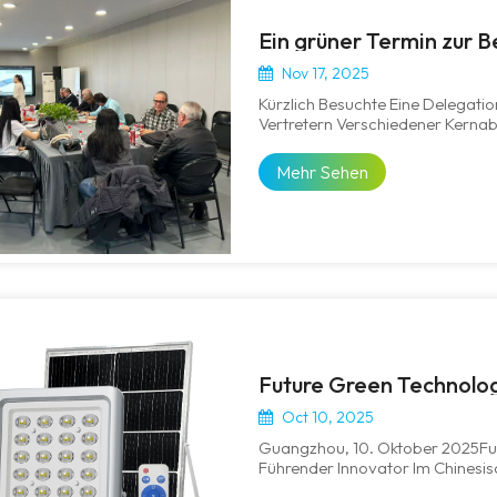
Ein grüner Termin zur 
Nov 17, 2025
Kürzlich Besuchte Eine Delegat
Vertretern Verschiedener Kerna
Betrieb Und Instandhaltung), D
(im Folgenden „FGET“) In Guang
Mehr Sehen
Oct 10, 2025
Guangzhou, 10. Oktober 2025Fut
Führender Innovator Im Chinesi
LED-Fluter Der GLOWRAY PRO-Ser