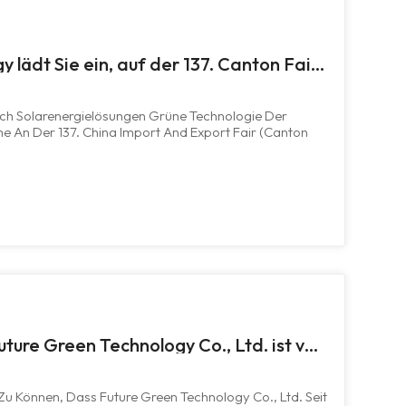
Future Green Technology lädt Sie ein, auf der 137. Canton Fair hochmoderne Solarlösungen kennenzulernen
ich Solarenergielösungen Grüne Technologie Der
hme An Der 137. China Import And Export Fair (Canton
n Sie Uns Auf Stand A1.1 Y19-20 Um Aus Erster Hand
ittlichen Solarsysteme...
Zurück zum Geschäft: Future Green Technology Co., Ltd. ist voll einsatzbereit
u Können, Dass Future Green Technology Co., Ltd. Seit