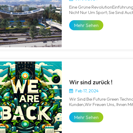
Eine Grüne RevolutionEinführung
Nicht Nur Um Sport; Sie Sind Auc
Den Vielen Fortschritten Sticht 
Zukunft Hervor. Rubrik – Solarst
Mehr Sehen
Wir sind zurück !
Feb 17, 2024
Wir Sind Bei Future Green Techno
Kunden,Wir Freuen Uns, Ihnen Mi
Ltd. Den Vollen Betrieb Wieder 
17. Februar In Betrieb Und Seit D
Mehr Sehen