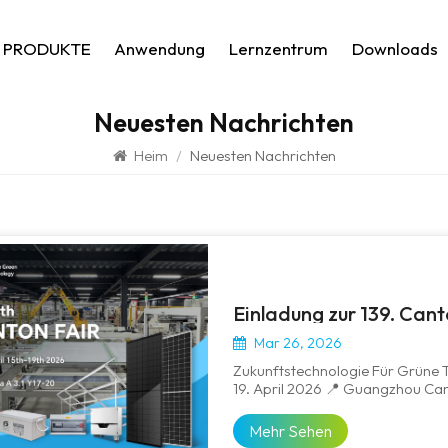
PRODUKTE
Anwendung
Lernzentrum
Downloads
Neuesten Nachrichten
Heim
/
Neuesten Nachrichten
Mar 26, 2026
Zukunftstechnologie Für Grüne 
19. April 2026 📍 Guangzhou Ca
EinladungSehr Geehrte Partner, 
Dem Einsetzen Des Frühlings Un
Mehr Sehen