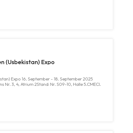
 Ergänzung Des Beleuch...
n (Usbekistan) Expo
istan) Expo 16. September - 18. September 2025
s Nr. 3, 4, Atrium 2Stand: Nr. S09-10, Halle 5.CMECI.
gsname: China-Zentralasien (Usbekistan)
 16.-18. September 2025Ausstellungso...