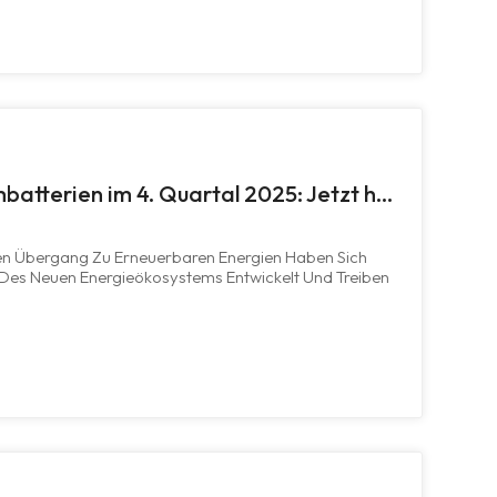
Preisanstieg bei Lithiumbatterien im 4. Quartal 2025: Jetzt handeln und günstige Preise sichern!
en Übergang Zu Erneuerbaren Energien Haben Sich
 Des Neuen Energieökosystems Entwickelt Und Treiben
n Bis Hin Zu Netzunabhängigen
rten Quartal 2025 War Jedoch Ein Deutlicher Pre...