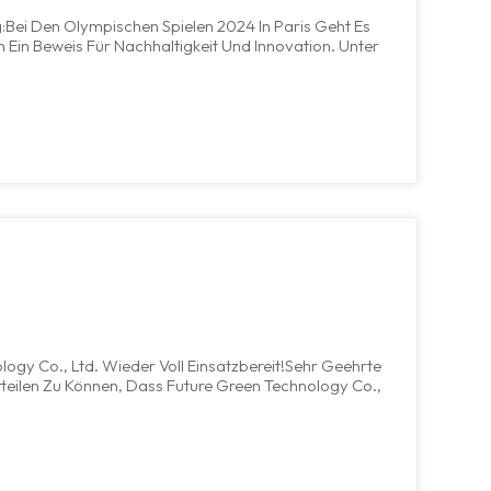
:Bei Den Olympischen Spielen 2024 In Paris Geht Es
h Ein Beweis Für Nachhaltigkeit Und Innovation. Unter
Die Solarenergie Als Hoffnungsträger Für Eine Grünere
rom An Ol...
logy Co., Ltd. Wieder Voll Einsatzbereit!Sehr Geehrte
tteilen Zu Können, Dass Future Green Technology Co.,
Aufgenommen Hat! Unsere Produktionslinie Ist Seit Dem
em 26. Febru...