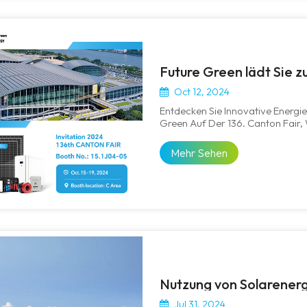
Future Green lädt Sie zu
Oct 12, 2024
Entdecken Sie Innovative Energ
Green Auf Der 136. Canton Fair,
Batterietechnologie Und Solaren
2024 Stand-Nr.: 15.1J04-05 Stand
Mehr Sehen
Nutzung von Solarenerg
Jul 31, 2024