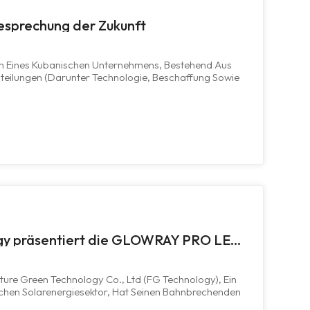
Besprechung der Zukunft
ion Eines Kubanischen Unternehmens, Bestehend Aus
bteilungen (darunter Technologie, Beschaffung Sowie
en Produktionsstandort Von Future Green Technology
zhou. Durch Besichtigungen...
Future Green Technology präsentiert die GLOWRAY PRO LED-Flutlichtserie: Ein neues Erlebnis für die Außenbeleuchtung
ure Green Technology Co., Ltd (FG Technology), Ein
schen Solarenergiesektor, Hat Seinen Bahnbrechenden
ie Vorgestellt, Der In Leistungsstufen Von 200 W Bis