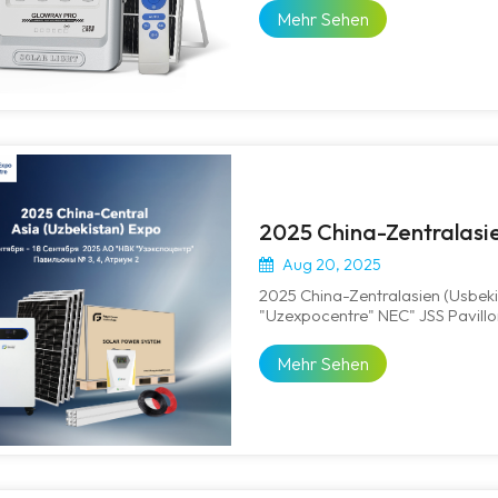
800 W Erhältlich Ist. Diese Neue
Mehr Sehen
2025 China-Zentralasie
Aug 20, 2025
2025 China-Zentralasien (Usbek
"Uzexpocentre" NEC" JSS Pavillon
AusstellungsübersichtAusstellun
HandelsmesseAusstellungsdaten:
Mehr Sehen