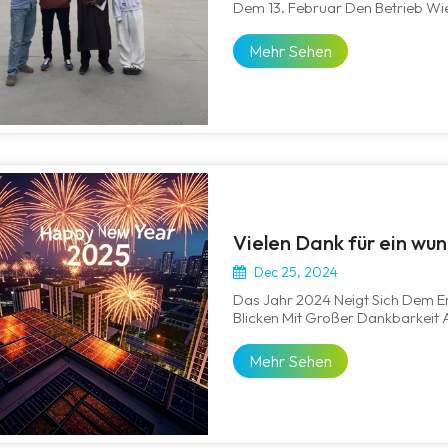
Dem 13. Februar Den Betrieb W
Langen Chinesischen Neujahr Sin
Gesamtes Team, Abteilungsübergr
Mehr Sehen
Dec 25, 2024
Das Jahr 2024 Neigt Sich Dem E
Blicken Mit Großer Dankbarkeit 
Dankbar Für Die Unermüdliche 
Engagement Unseres Talentierten
Mehr Sehen