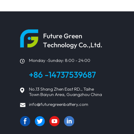
Solarmodule
Monday -Sunday: 8:00 - 24:00
+86 -14737539687
No.13 Shang Zhen East RD., Taihe
Town Baiyun Area, Guangzhou China
info@futuregreenbattery.com