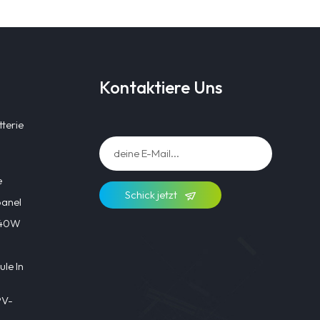
Kontaktiere Uns
terie
e
Schick jetzt
panel
l 40W
le In
PV-