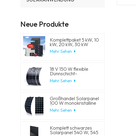
Neue Produkte
Komplettpaket 5 kW, 10
kW, 20 kW, 30 kW
Hybrid-
Mehr Sehen
Solarenergiesystem mit
Lithium-
Batteriespeicher und
Generator für
18 V 150 W flexible
Wohnhäuser
Dünnschicht-
Solarmodule
Mehr Sehen
Großhandel Solarpanel
100 W monokristalline
flexible PV-
Mehr Sehen
Solarmodule
Komplett schwarzes
Solarpanel 540 W, 545