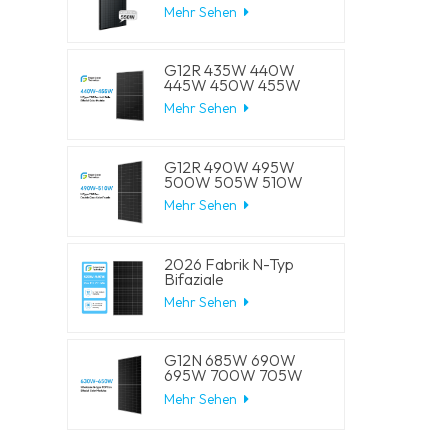
W, 550 W, 555 W,
Mehr Sehen
Halbzellen-Solar-
Mono-Panels
G12R 435W 440W
445W 450W 455W
210-182mm Solarzelle
Mehr Sehen
Mono LECO N-Typ
BIFACIAL Halbschnitt-
Solarmodule
G12R 490W 495W
500W 505W 510W
210-182mm Solarzelle
Mehr Sehen
Mono LECO N-Typ
BIFACIAL Halbschnitt-
Solarmodule
2026 Fabrik N-Typ
Bifaziale
Halbschnittzellen 570W
Mehr Sehen
575W 580W 585W
590W Solar-
Monomodule
G12N 685W 690W
695W 700W 705W
210mm Solarzellen
Mehr Sehen
Mono LECO N-Typ
BIFACIAL
Halbgeschnittene