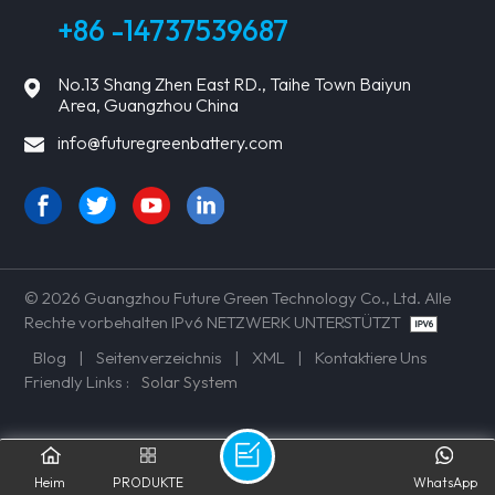
+86 -14737539687
No.13 Shang Zhen East RD., Taihe Town Baiyun
Area, Guangzhou China
info@futuregreenbattery.com
© 2026 Guangzhou Future Green Technology Co., Ltd. Alle
Rechte vorbehalten IPv6 NETZWERK UNTERSTÜTZT
Blog
|
Seitenverzeichnis
|
XML
|
Kontaktiere Uns
Friendly Links :
Solar System
Heim
PRODUKTE
WhatsApp