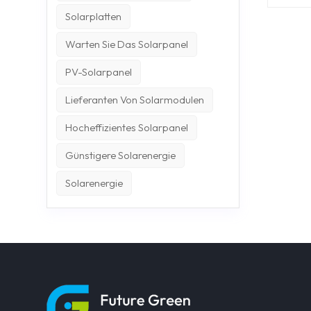
Haush
Solarplatten
Unter
Solar
Warten Sie Das Solarpanel
Phase
einsch
erwart
PV-Solarpanel
der er
Solar
Lieferanten Von Solarmodulen
Disne
verwe
Hocheffizientes Solarpanel
Überw
überw
Günstigere Solarenergie
Disne
märch
Erdga
Solarenergie
Quadr
Rohrn
vier 
Teil d
Ein a
Abwär
ist b
80 % 
Suppl
pro J