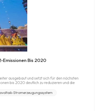
2-Emissionen Bis 2020
eiter ausgebaut und setzt sich für den nächsten
nen bis 2020 deutlich zu reduzieren und die
zieren. Um das CO2-Reduktionsziel für 2020 zu
 Gange, um Anlagen für erneuerbare Energien zu
ovoltaik-Stromerzeugungssystem
it dem Bau des größten Parks begonnen
ls 4.500 installieren Solarplatten auf dem Dach
 Fußballfeld entspricht. Die Gesamtstromerzeugung
ichen Stromverbrauch von 564 Drei-Personen-