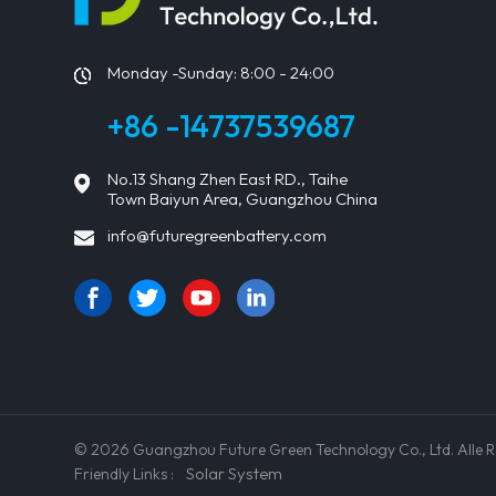
Wasse
2013 
Syste
Monday -Sunday: 8:00 - 24:00
für F
hat 1
entsp
+86 -14737539687
Resta
werde
reduzi
No.13 Shang Zhen East RD., Taihe
Plast
Town Baiyun Area, Guangzhou China
Kunde
werden
info@futuregreenbattery.com
Badez
Disney
vorge
termi
Erwei
der A
Photo
eröff
Futur
Solar
© 2026 Guangzhou Future Green Technology Co., Ltd. All
Resor
Tierre
Solar System
Friendly Links :
erwar