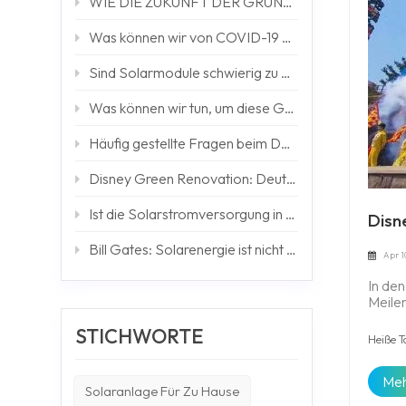
WIE DIE ZUKUNFT DER GRÜNEN TECHNOLOGIE GEFÄLLT
Was können wir von COVID-19 bekommen?
Sind Solarmodule schwierig zu warten?
Was können wir tun, um diese Green-Bond-Emission zu erreichen?
Häufig gestellte Fragen beim Debuggen von Off-Grid-Systemen
Disney Green Renovation: Deutliche Reduzierung der CO2-Emissionen bis 2020
Ist die Solarstromversorgung in Chinas Städten günstiger als Netzstrom?
Disn
Bill Gates: Solarenergie ist nicht die Energielösung, die Afrika braucht – ABER WIE GEHT ES?
Apr 1
In den
Meile
globa
STICHWORTE
errei
Heiße T
bauen
Photo
Meh
von 1
Solaranlage Für Zu Hause
wird 