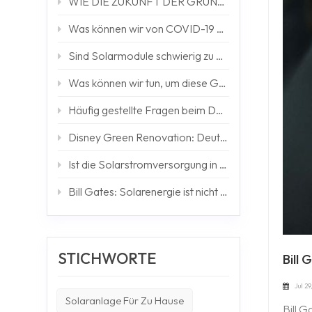
WIE DIE ZUKUNFT DER GRÜNEN TECHNOLOGIE GEFÄLLT
Was können wir von COVID-19 bekommen?
Sind Solarmodule schwierig zu warten?
Was können wir tun, um diese Green-Bond-Emission zu erreichen?
Häufig gestellte Fragen beim Debuggen von Off-Grid-Systemen
Disney Green Renovation: Deutliche Reduzierung der CO2-Emissionen bis 2020
Ist die Solarstromversorgung in Chinas Städten günstiger als Netzstrom?
Bill Gates: Solarenergie ist nicht die Energielösung, die Afrika braucht – ABER WIE GEHT ES?
STICHWORTE
Bill
Jul 29
Solaranlage Für Zu Hause
Bill 