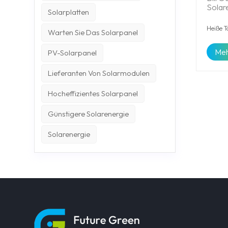
Solare
Solarplatten
Pretor
Frage
Heiße T
Warten Sie Das Solarpanel
Afrika
berei
Meh
PV-Solarpanel
Afrik
haben
Febru
Lieferanten Von Solarmodulen
Energ
tatsä
Hocheffizientes Solarpanel
berück
Kohle
Günstigere Solarenergie
Nicht 
befür
Solarenergie
plädie
Volks
empfa
Geothe
wurde 
Ansat
gesam
Ansic
Teil e
sagte 
„Afri