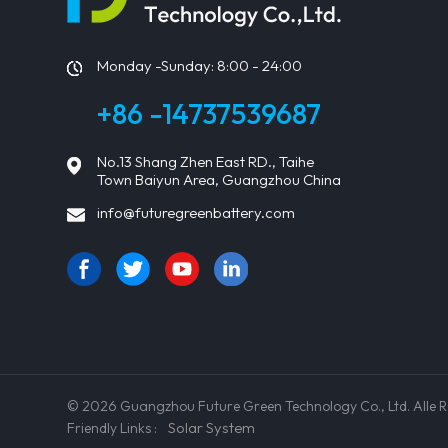
Energ
MW err
dem g
Monday -Sunday: 8:00 - 24:00
Kohle
nicht 
+86 -14737539687
Indep
SAPVI
deutl
Richt
No.13 Shang Zhen East RD., Taihe
Richt
Town Baiyun Area, Guangzhou China
Solar
info@futuregreenbattery.com
keine
erhebl
Südaf
Afrik
erfreu
afrik
Batte
www.f
© 2026 Guangzhou Future Green Technology Co., Ltd. All
Solar System
Friendly Links :