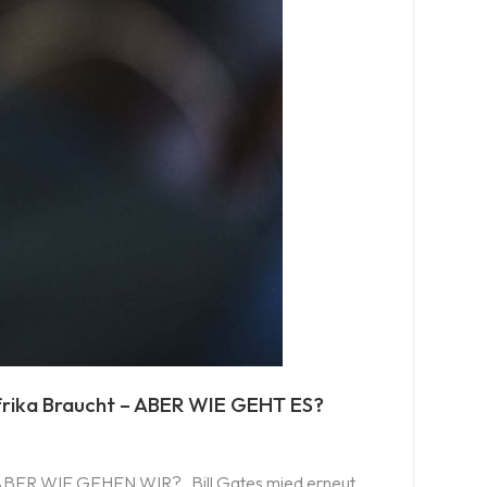
 Afrika Braucht – ABER WIE GEHT ES?
ht - ABER WIE GEHEN WIR? Bill Gates mied erneut