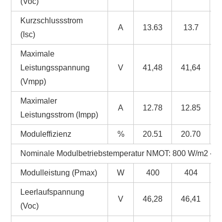
(Voc)
Kurzschlussstrom
A
13.63
13.7
(Isc)
Maximale
Leistungsspannung
V
41,48
41,64
(Vmpp)
Maximaler
A
12.78
12.85
Leistungsstrom (Impp)
Moduleffizienz
%
20.51
20.70
Nominale Modulbetriebstemperatur NMOT: 800 W/m2 – T
Modulleistung (Pmax)
W
400
404
Leerlaufspannung
V
46,28
46,41
(Voc)