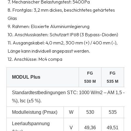
7. Mechanischer Belastungstest: 5400Pa
8. Frontglas: 3,2 mm dickes, beschichtetes gehärtetes
Glas
9. Rahmen: Eloxierte Aluminiumlegierung
10. Anschlusskasten: Schutzart IP68 (3 Bypass-Dioden)
11. Ausgangskabel: 4,0 mm2, 300 mm (+) / 400 mm (-),
Länge kann individuell angepasst werden.
12. Anschlüsse: Mc4 compa
FG
FG
MODUL Plus
530 M
535 M
Standardtestbedingungen STC: 1000 W/m2 – AM 1,5 – 25 
%), Isc (±5 %).
Modulleistung (Pmax)
W
530
535
Leerlaufspannung
V
49,36
49,51