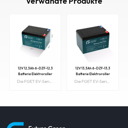
Verwandte Produkte
12V 13,3Ah 6-DZF-13,3
12V 20Ah 6-DZM-20.9
Batterie Elektroroller
Batterie Elektroroller
Golfwagen Luxuriöse
Elektrofahrzeuge
Die FGET EV-Serie (Electric Vehicle) ist speziell für die häufige Tiefentladung konzipiert. Geeignet für Mobilitätsroller, Elektrorollstühle, Golfbuggys usw.6-DZM-13.3 SLA ist eine wiederaufladbare, wartungsfreie 12-V-13,3-Ah-Batterie mit versiegelter Bleisäure (SLA).Stromstärke: 13,3 Ah / Spannung: 12 VGröße: 151 (L) × 99 (B) × 98 (H) × 98,5 (TH)Die wartungsfreie, versiegelte Batterie trocknet nicht aus und verschüttet nichtsProbe: verfügbar
Die FGET EV-Serie (Electric Vehicle) ist speziell für die häufige Tiefentladung konzipiert. Geeignet für Mobilitätsroller, Elektrorollstühle, Golfbuggys usw.6-DZM-20.9 SLA ist eine wiederaufladbare, wartungsfreie 12-V-20,9-Ah-Batterie mit versiegelter Bleisäure (SLA).Stromstärke: 20,9 Ah / Spannung: 12 VGröße: 7,1'' (181 mm) x 3" (78 mm) x 6,7" (170 mm)Die wartungsfreie, versiegelte Batterie trocknet nicht aus und verschüttet nichtsProbe: verfügbar
zweirädrige
Batterie
Elektrofahrzeuge