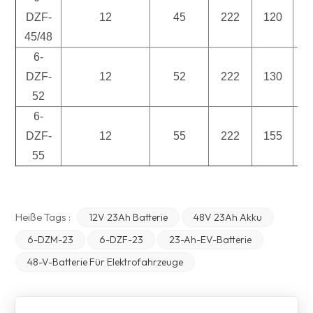
DZF-
12
45
222
120
1
45/48
6-
DZF-
12
52
222
130
1
52
6-
DZF-
12
55
222
155
1
55
Heiße Tags :
12V 23Ah Batterie
48V 23Ah Akku
6-DZM-23
6-DZF-23
23-Ah-EV-Batterie
48-V-Batterie Für Elektrofahrzeuge