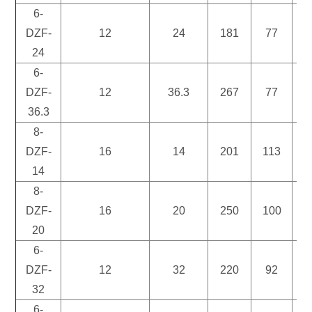
6-
DZF-
12
24
181
77
1
24
6-
DZF-
12
36.3
267
77
1
36.3
8-
DZF-
16
14
201
113
1
14
8-
DZF-
16
20
250
100
1
20
6-
DZF-
12
32
220
92
1
32
6-