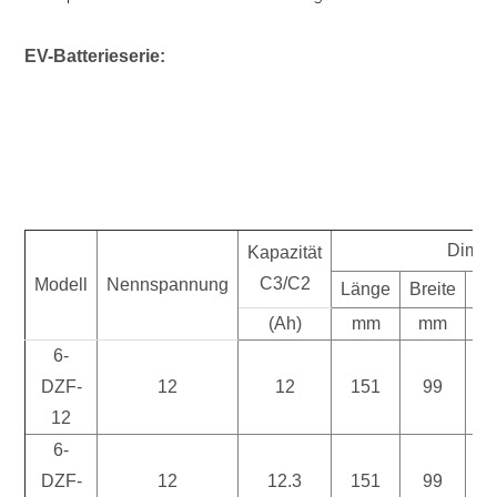
EV-Batterieserie:
Dimen
Kapazität
C3/C2
Modell
Nennspannung
Länge
Breite
Hö
(Ah)
mm
mm
m
6-
DZF-
12
12
151
99
9
12
6-
DZF-
12
12.3
151
99
9