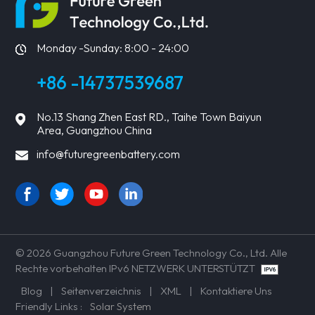
ERFAHREN
ERFAHREN
SIE MEHR
SIE MEHR
Monday -Sunday: 8:00 - 24:00
+86 -14737539687
No.13 Shang Zhen East RD., Taihe Town Baiyun
Area, Guangzhou China
info@futuregreenbattery.com
© 2026 Guangzhou Future Green Technology Co., Ltd. Alle
Rechte vorbehalten IPv6 NETZWERK UNTERSTÜTZT
Blog
|
Seitenverzeichnis
|
XML
|
Kontaktiere Uns
Friendly Links :
Solar System