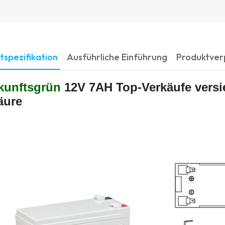
tspezifikation
Ausführliche Einführung
Produktve
kunftsgrün
12V 7AH Top-Verkäufe versi
äure