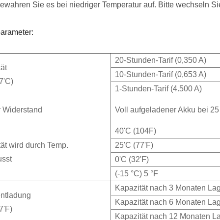
bewahren Sie es bei niedriger Temperatur auf. Bitte wechseln Sie
parameter:
20-Stunden-Tarif (0,350 A)
ät
10-Stunden-Tarif (0,653 A)
7'C)
1-Stunden-Tarif (4.500 A)
r Widerstand
Voll aufgeladener Akku bei 25
40'C (104F)
ät wird durch Temp.
25'C (77'F)
usst
0'C (32'F)
(-15 °C) 5 °F
Kapazität nach 3 Monaten La
entladung
Kapazität nach 6 Monaten La
7'F)
Kapazität nach 12 Monaten L