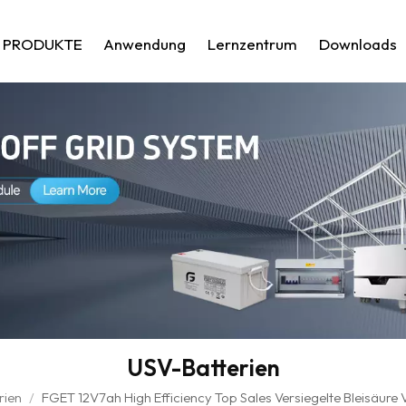
PRODUKTE
Anwendung
Lernzentrum
Downloads
USV-Batterien
rien
/
FGET 12V7ah High Efficiency Top Sales Versiegelte Bleisäure