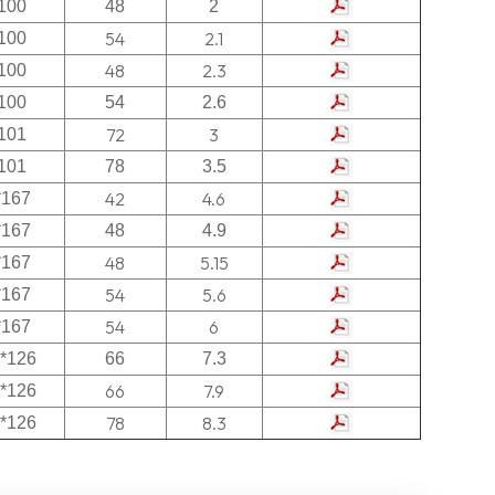
100
48
2
54
2.1
100
48
2.3
100
100
54
2.6
72
3
101
101
78
3.5
42
4.6
*167
*167
48
4.9
48
5.15
*167
54
5.6
*167
54
6
*167
*126
66
7.3
66
7.9
*126
78
8.3
*126