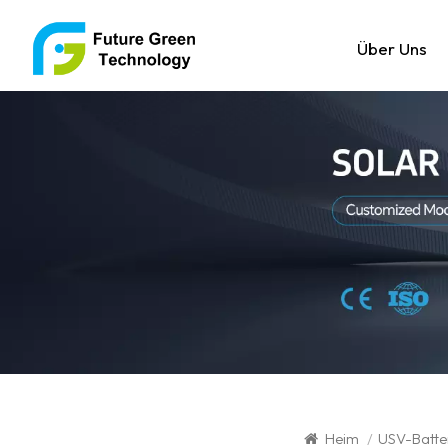
Über Uns
Heim
/
USV-Batte