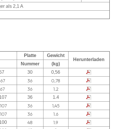
r als 2,1 A
Platte
Gewicht
Herunterladen
Nummer
(kg)
57
30
0,56
*67
36
0,78
*67
36
1.2
107
36
1.4
107
36
1,45
107
36
1.6
48
1.9
100