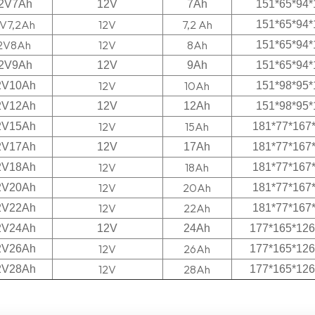
2V7Ah
12V
7Ah
151*65*94*
V7,2Ah
12V
7,2 Ah
151*65*94*
2V
8A
h
12V
8Ah
151*65*94*
2V9Ah
12V
9Ah
151*65*94*
12V
10Ah
2V10Ah
151*98*95*
2V12Ah
12V
12Ah
151*98*95*
12V
15Ah
2V15Ah
181*77*167
2V17Ah
12V
17Ah
181*77*167
12V
18Ah
2V
1
8Ah
181*77*167
12V
20Ah
2V20
Ah
181*77*167
12V
22Ah
2V22
Ah
181*77*167
2V24Ah
12V
24Ah
177*165*126
12V
26Ah
2V26Ah
1
77*165*126
12V
28Ah
2V28Ah
1
77*165*126