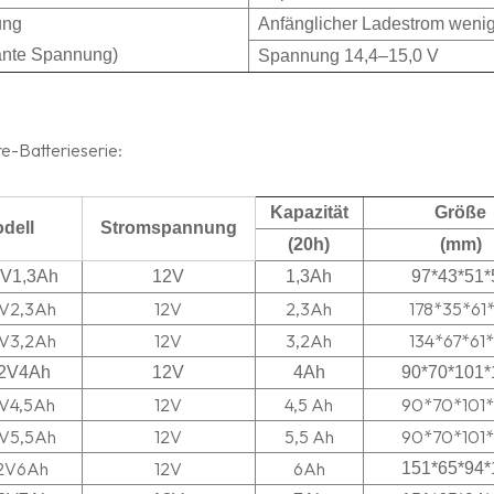
ung
Anfänglicher Ladestrom wenige
ante Spannung)
Spannung 14,4–15,0 V
re-Batterieserie:
Kapazität
Größe
dell
Stromspannung
(20h)
(mm)
V1,3Ah
12V
1,3Ah
97*43*51*
V2,3Ah
12V
2,3Ah
178*35*61
V3,2Ah
12V
3,2Ah
134*67*61
2V4Ah
12V
4Ah
90*70*101*
V4,5Ah
12V
4,5 Ah
90*70*101*
V5,5Ah
12V
5,5 Ah
90*70*101*
2V6Ah
12V
6Ah
151*65*94*