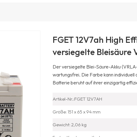
FGET 12V7ah High Effi
versiegelte Bleisäure
Der versiegelte Blei-Säure-Akku (VRLA-
wartungsfrei.
Die Farbe kann individuel
Batterie beruht auf ihrer einzigartig ef
Artikel-Nr.:FGET 12V7AH
Größe: 151 x 65 x 94 mm
Gewicht: 2,06 kg