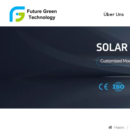
Über Uns
Heim
/