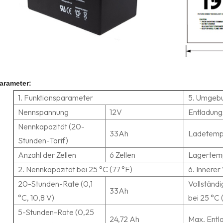
parameter:
1. Funktionsparameter
5. Umgeb
Nennspannung
12V
Entladung
Nennkapazität (20-
33Ah
Ladetemp
Stunden-Tarif)
Anzahl der Zellen
6 Zellen
Lagertem
2. Nennkapazität bei 25 °C (77 °F)
6. Innere
20-Stunden-Rate (0,1
Vollständ
33Ah
°C, 10,8 V)
bei 25 °C 
5-Stunden-Rate (0,25
24,72 Ah
Max. Entla