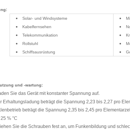
ung:
Solar- und Windsysteme
Mi
Kabelfernsehen
No
Telekommunikation
Kr
Rollstuhl
Me
Schiffsausrüstung
G
nutzung und -wartung:
 laden Sie das Gerät mit konstanter Spannung auf.
er Erhaltungsladung beträgt die Spannung 2,23 bis 2,27 pro Ele
klenbetrieb beträgt die Spannung 2,35 bis 2,45 pro Elementarzell
 25 % °C
 ziehen Sie die Schrauben fest an, um Funkenbildung und schlec