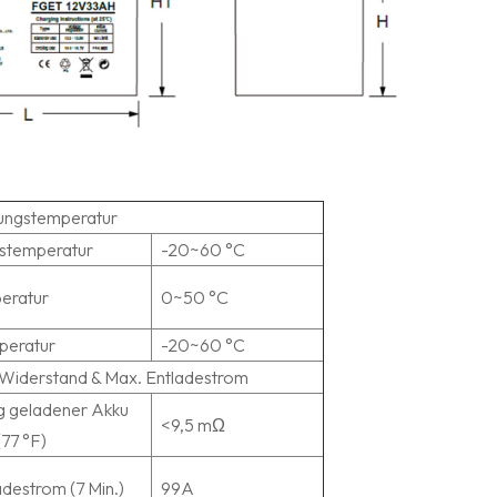
ungstemperatur
stemperatur
-20~60 °C
eratur
0~50 °C
peratur
-20~60 °C
r Widerstand & Max. Entladestrom
ig geladener Akku
<9,5 mΩ
(77 °F)
destrom (7 Min.)
99A