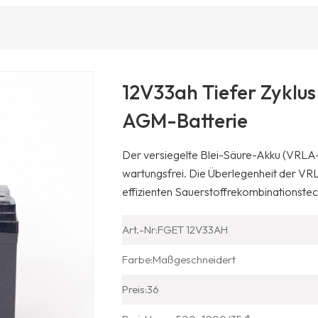
12V33ah Tiefer Zyklu
AGM-Batterie
Der versiegelte Blei-Säure-Akku (VRLA-
wartungsfrei. Die Überlegenheit der VRLA
effizienten Sauerstoffrekombinationste
Art.-Nr:
FGET 12V33AH
Farbe:
Maßgeschneidert
Preis:
36