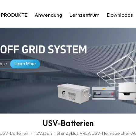
PRODUKTE
Anwendung
Lernzentrum
Downloads
USV-Batterien
USV-Batterien
/
12V33ah Tiefer Zyklus VRLA USV-Heimspeicher-A