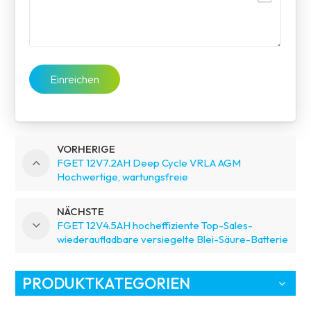
Einreichen
VORHERIGE
FGET 12V7.2AH Deep Cycle VRLA AGM
Hochwertige, wartungsfreie
USV-/Rollstuhlbatterien
NÄCHSTE
FGET 12V4.5AH hocheffiziente Top-Sales-
wiederaufladbare versiegelte Blei-Säure-Batterie
zum besten Preis
PRODUKTKATEGORIEN