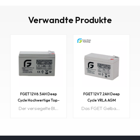
Verwandte Produkte
FGET 12V6.5AH Deep
FGET 12V7.2AH Deep
Cycle Hochwertige Top-
Cycle VRLA AGM
Sales-wiederaufladbare
Hochwertige,
Der versiegelte Blei-Säure-Akku (VRLA-Akku) von FGET ist auslaufsicher und wartungsfrei. Die Farbe kann individuell angepasst werden.Die Überlegenheit der VRLA-Batterie beruht auf ihrer einzigartig effizienten Sauerstoffrekombinationstechnologie.Artikel-Nr.: FGET12V6.5AHFarbe: KundenspezifischMindestbestellmenge: 500Zahlung: T/T, Western Union, Paypal usw.Versandhafen: Guangzhou/Shenzhen, ChinaUrsprüngliche Region: ChinaLieferzeit: ca. 15 WerktageProbe: verfügbar
Das FGET Gelbatterien weisen einige besondere Vorteile auf, wie z. B. hervorragende thermische Stabilität, hohe Tiefentladungsfähigkeit, individuelle Farbanpassung und gute Wiederherstellung Tiefentladung Selbst wenn der Akku drei Tage lang entladen bleibt, erreicht er wieder 100 % seiner Kapazität. Artikel-Nr.:GE12V7.2AHGröße: 151 x 65 x 94 mmGewicht: 2,15 kgFarbe: Grau, Schwarz, Blau, kann auch individuell angepasst werdenMindestbestellmenge: 1Zahlung: T/T, L/CVersandhafen: Guangzhou/Shenzhen, ChinaUrsprüngliche Region: ChinaLieferzeit: ca. 15 WerktageProbe: verfügbar
versiegelte Blei-Säure-
wartungsfreie
Batterie zum besten
USV-/Rollstuhlbatterien
Preis