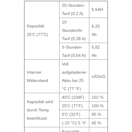
20-Stunden-
6,5AH
Tarif (0,2 A)
10
Kapazität
6,25
Stunden
Ihr
25'C (77'C)
Ah
Tarif (0,38 A)
5-Stunden-
5,82
Tarif (0,64 A)
Ah
Voll
Interner
aufgeladener
≤32mΩ
Widerstand
Akku bei 25
°C (77 °F)
40'C (104F)
102 %
Kapazität wird
25'C (77'F)
100 %
durch Temp.
0'C (32'F)
85 %
beeinflusst
(-15 °C) 5 °F
65 %
Kapazität