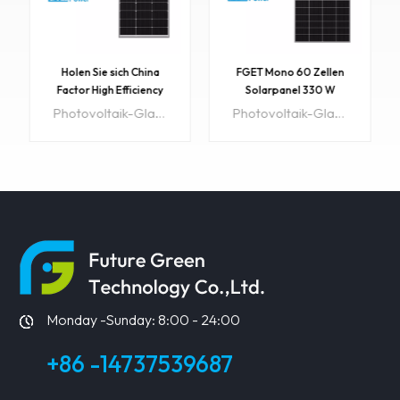
Holen Sie sich China
FGET Mono 60 Zellen
Factor High Efficiency
Solarpanel 330 W
Best Material 350W 72
Photovoltaik-Panel für
Photovoltaik-Glasfassadenprodukte können in großem Umfang in Gebäudebeschattungssystemen, Gebäudefassaden, Photovoltaikdächern, Photovoltaiktüren und -fenstern und anderen Photovoltaik-Stromerzeugungsanlagen eingesetzt werden. Hohe Qualität, sstarke Anwendbarkeit,gute Ausgangseffizienz, geringer Lichteffekt usw. Artikel-Nr.:FGET350W-MGröße: 1960 x 992 x 40 mmGewicht: 22,5 kgMindestbestellmenge: 10 StückVorlaufzeit: 15 TageOEM:Verfügbar Ursprüngliche Region: ChinaMaximale Leistung: 350 WPanel-Effizienz: 21-22,5 %Solarzelle :A-grad
Photovoltaik-Glasfassadenprodukte können in großem Umfang in Gebäudebeschattungssystemen, Gebäudefassaden, Photovoltaikdächern, Photovoltaiktüren und -fenstern und anderen Photovoltaik-Stromerzeugungsanlagen eingesetzt werden. Hohe Qualität, sstarke Anwendbarkeit,gute Ausgangseffizienz, geringer Lichteffekt usw.Artikel-Nr.:Sh-330W-01Größe: 1730 x 900 x 35 mmGewicht: 17,13 kgMindestbestellmenge: 10 StückVorlaufzeit: 15 TageOEM:Verfügbar Ursprüngliche Region: ChinaMaximale Leistung: 330 WPanel-Effizienz: 21-22,5 %Solarzelle :A-grad
Zellen Solarpanel zum
Solarstromanlage zu
besten Preis
Hause mit gutem Preis
ERFAHREN
ERFAHREN
SIE MEHR
SIE MEHR
Monday -Sunday: 8:00 - 24:00
+86 -14737539687