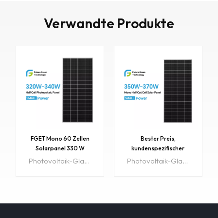
Verwandte Produkte
FGET Mono 60 Zellen
Bester Preis,
Solarpanel 330 W
kundenspezifischer
Photovoltaik-Panel für
verfügbarer
Photovoltaik-Glasfassadenprodukte können in großem Umfang in Gebäudebeschattungssystemen, Gebäudefassaden, Photovoltaikdächern, Photovoltaiktüren und -fenstern und anderen Photovoltaik-Stromerzeugungsanlagen eingesetzt werden. Hohe Qualität, sstarke Anwendbarkeit,gute Ausgangseffizienz, geringer Lichteffekt usw.Artikel-Nr.:Sh-330W-01Größe: 1730 x 900 x 35 mmGewicht: 17,13 kgMindestbestellmenge: 10 StückVorlaufzeit: 15 TageOEM:Verfügbar Ursprüngliche Region: ChinaMaximale Leistung: 330 WPanel-Effizienz: 21-22,5 %Solarzelle :A-grad
Photovoltaik-Glasfassadenprodukte können in großem Umfang in Gebäudebeschattungssystemen, Gebäudefassaden, Photovoltaikdächern, Photovoltaiktüren und -fenstern und anderen Photovoltaik-Stromerzeugungsanlagen eingesetzt werden. Hohe Qualität, sstarke Anwendbarkeit,gute Ausgangseffizienz, geringer Lichteffekt usw. Artikel-Nr.:Sh-360W-01Größe: 1730 x 1020 x 35 mmGewicht: 19,41 kgMindestbestellmenge: 10 StückVorlaufzeit: 15 TageOEM:Verfügbar Ursprüngliche Region: ChinaMaximale Leistung: 360 WPanel-Effizienz: 21-22,5 %Solarzelle :A-grad
Solarstromanlage zu
Kraftwerkslieferant mit
Hause mit gutem Preis
geschindeltem,
monokristallinem 360-
W-Solarmodul in China