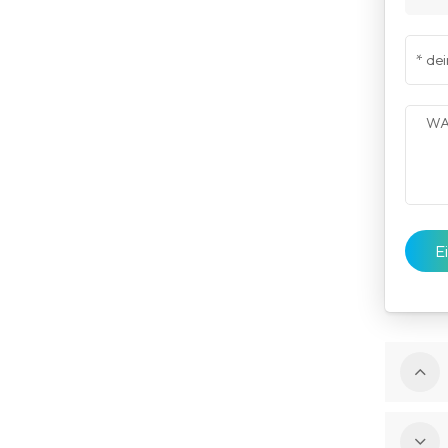
Halbgeschnittene
Solarmodule
E