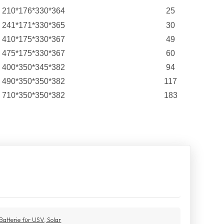
210*176*330*364
25
241*171*330*365
30
410*175*330*367
49
475*175*330*367
60
400*350*345*382
94
490*350*350*382
117
710*350*350*382
183
tterie für USV, Solar