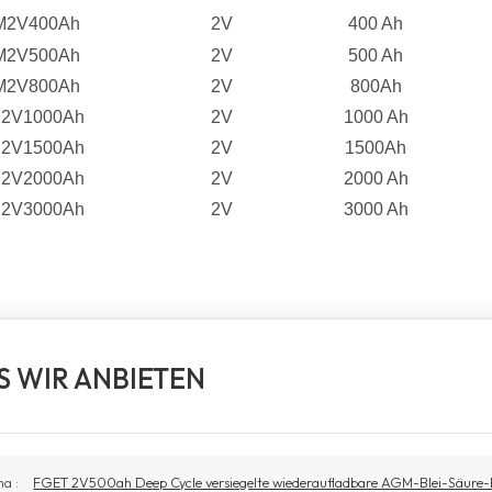
M2V400Ah
2V
400 Ah
M2V500Ah
2V
500 Ah
M2V800Ah
2V
800Ah
2V1000Ah
2V
1000 Ah
2V1500Ah
2V
1500Ah
2V2000Ah
2V
2000 Ah
2V3000Ah
2V
3000 Ah
S WIR ANBIETEN
ma :
FGET 2V500ah Deep Cycle versiegelte wiederaufladbare AGM-Blei-Säure-Ba