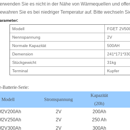
 verwenden Sie es nicht in der Nähe von Wärmequellen und off
bewahren Sie es bei niedriger Temperatur auf. Bitte wechseln Sie
parameter:
Modell
FGET 2V50
Nennspannung
2V
Normale Kapazität
500AH
Demension
241*171*33
Stückgewicht
31kg
Terminal
Kupfer
-Batterie-Serie:
Kapazität
Modell
Stromspannung
(20h)
M2V200Ah
2V
200Ah
M2V250Ah
2V
250 Ah
M2V300Ah
2V
300Ah