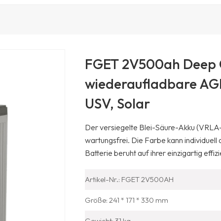
FGET 2V500ah Deep C
wiederaufladbare AGM
USV, Solar
Der versiegelte Blei-Säure-Akku (VRLA-
wartungsfrei. Die Farbe kann individuel
Batterie beruht auf ihrer einzigartig ef
Artikel-Nr.: FGET 2V500AH
Größe: 241 * 171 * 330 mm
Gewicht: 31 kg