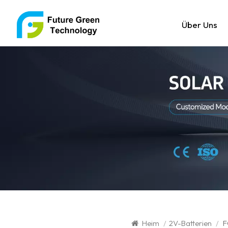
Über Uns
Heim
/
2V-Batterien
/
F