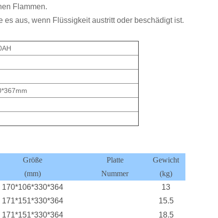
enen Flammen.
 es aus, wenn Flüssigkeit austritt oder beschädigt ist.
0AH
0*367
mm
Größe
Platte
Gewicht
He
(mm)
Nummer
(kg)
170*106*330*364
13
171*151*330*364
15.5
171*151*330*364
18.5