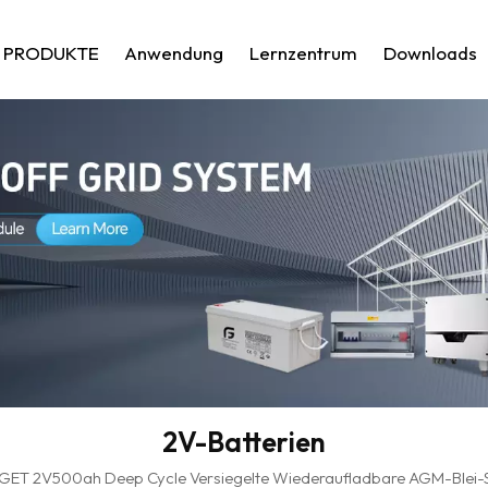
PRODUKTE
Anwendung
Lernzentrum
Downloads
2V-Batterien
GET 2V500ah Deep Cycle Versiegelte Wiederaufladbare AGM-Blei-Sä