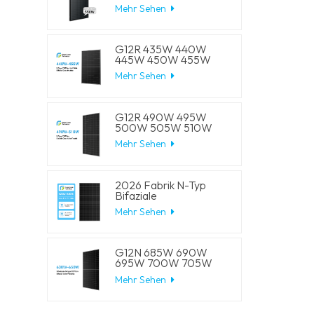
W, 550 W, 555 W,
Mehr Sehen
Halbzellen-Solar-
Mono-Panels
G12R 435W 440W
445W 450W 455W
210-182mm Solarzelle
Mehr Sehen
Mono LECO N-Typ
BIFACIAL Halbschnitt-
Solarmodule
G12R 490W 495W
500W 505W 510W
210-182mm Solarzelle
Mehr Sehen
Mono LECO N-Typ
BIFACIAL Halbschnitt-
Solarmodule
2026 Fabrik N-Typ
Bifaziale
Halbschnittzellen 570W
Mehr Sehen
575W 580W 585W
590W Solar-
Monomodule
G12N 685W 690W
695W 700W 705W
210mm Solarzellen
Mehr Sehen
Mono LECO N-Typ
BIFACIAL
Halbgeschnittene