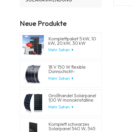
Neue Produkte
Komplettpaket 5 kW, 10
kW, 20 kW, 30 kW
Hybrid-
Mehr Sehen
Solarenergiesystem mit
Lithium-
Batteriespeicher und
Generator für
18 V 150 W flexible
Wohnhäuser
Dünnschicht-
Solarmodule
Mehr Sehen
Großhandel Solarpanel
100 W monokristalline
flexible PV-
Mehr Sehen
Solarmodule
Komplett schwarzes
Solarpanel 540 W, 545