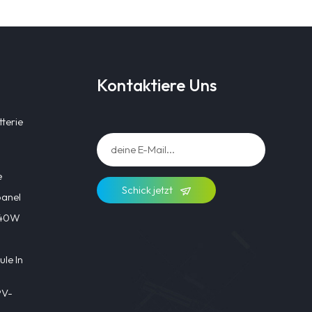
Kontaktiere Uns
terie
e
Schick jetzt
panel
l 40W
le In
PV-