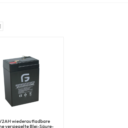
V2AH wiederaufladbare
ine versiegelte Blei-Säure-