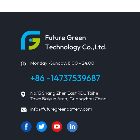
Solarmodule
Monday -Sunday: 8:00 - 24:00
+86 -14737539687
No.13 Shang Zhen East RD., Taihe
Town Baiyun Area, Guangzhou China
info@futuregreenbattery.com