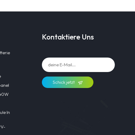
Kontaktiere Uns
terie
e
Schick jetzt
panel
l 40W
le In
PV-