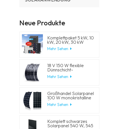
Neue Produkte
Komplettpaket 5 kW, 10
kW, 20 kW, 30 kW
Hybrid-
Mehr Sehen
Solarenergiesystem mit
Lithium-
Batteriespeicher und
Generator für
18 V 150 W flexible
Wohnhäuser
Dünnschicht-
Solarmodule
Mehr Sehen
Großhandel Solarpanel
100 W monokristalline
flexible PV-
Mehr Sehen
Solarmodule
Komplett schwarzes
Solarpanel 540 W, 545