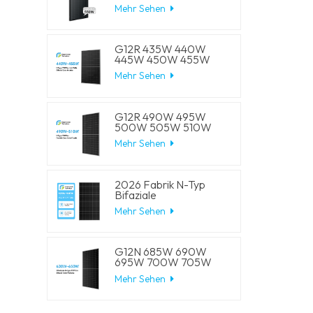
W, 550 W, 555 W,
Mehr Sehen
Halbzellen-Solar-
Mono-Panels
G12R 435W 440W
445W 450W 455W
210-182mm Solarzelle
Mehr Sehen
Mono LECO N-Typ
BIFACIAL Halbschnitt-
Solarmodule
G12R 490W 495W
500W 505W 510W
210-182mm Solarzelle
Mehr Sehen
Mono LECO N-Typ
BIFACIAL Halbschnitt-
Solarmodule
2026 Fabrik N-Typ
Bifaziale
Halbschnittzellen 570W
Mehr Sehen
575W 580W 585W
590W Solar-
Monomodule
G12N 685W 690W
695W 700W 705W
210mm Solarzellen
Mehr Sehen
Mono LECO N-Typ
BIFACIAL
Halbgeschnittene