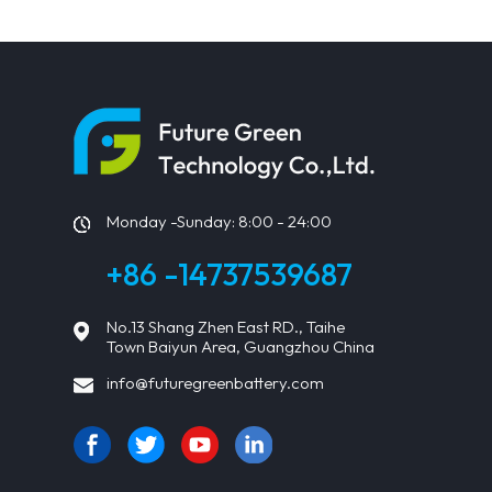
Solarmodule
Monday -Sunday: 8:00 - 24:00
+86 -14737539687
No.13 Shang Zhen East RD., Taihe
Town Baiyun Area, Guangzhou China
info@futuregreenbattery.com