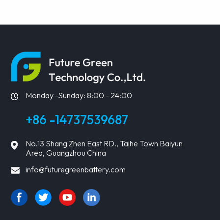
Generator für
industrielle
Anwendungen
ERFAHREN
ERFAHREN
SIE MEHR
SIE MEHR
Monday -Sunday: 8:00 - 24:00
+86 -14737539687
No.13 Shang Zhen East RD., Taihe Town Baiyun
Area, Guangzhou China
info@futuregreenbattery.com