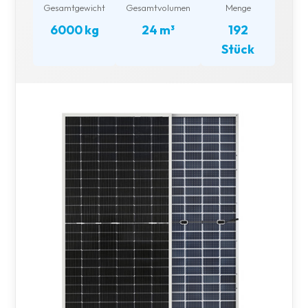
Gesamtgewicht
Gesamtvolumen
Menge
6000 kg
24 m³
192
Stück