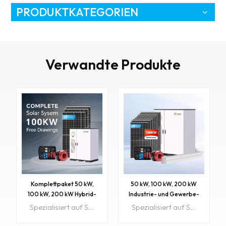
PRODUKTKATEGORIEN
Verwandte Produkte
Komplettpaket 50 kW,
50 kW, 100 kW, 200 kW
100 kW, 200 kW Hybrid-
Industrie- und Gewerbe-
Solarenergiesystem mit
Komplettpaket:
Spezialisiert auf Solaranlagenplanung und -vertrieb für Großhandels- und HeimwerkerkundenSehen Sie sich unsere ausgewählten Kundeninstallationen anArtikel-Nr.: FGET 100 kWBESS: LiFePO4-BatterieSpannung: 3-phasigMaximale Leistung: 100 kWMaximale Solareingangsleistung: 100 kWBatterie: 215 kWh📩 Klicken Sie hier, um die benötigte Solaranlage zu berechnenSie möchten wissen, wie viele Solarmodule Sie installieren müssen?
Spezialisiert auf Solaranlagenplanung und -vertrieb für Großhandels- und HeimwerkerkundenSehen Sie sich unsere 4,9-Sterne-Google-Bewertungen an.Sehen Sie sich unsere ausgewählten Kundeninstallationen anArtikel-Nr.: FGET 100 kWBESS: LiFePO4-BatterieSpannung: 3-phasigMaximale Leistung: 100 kWMaximale Solareingangsleistung: 100 kWBatterie: 215 kWh📩 Klicken Sie hier, um die benötigte Solaranlage zu berechnenSie möchten wissen, wie viele Solarmodule Sie installieren müssen?
BESS, Lithium-
Batteriespeichersystem
Batteriespeicher und
mit Hybrid-Solarenergie