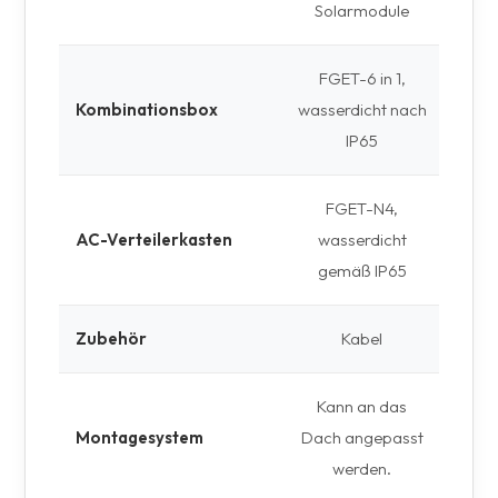
Solarmodule
FGET-6 in 1,
Kombinationsbox
wasserdicht nach
2 S
IP65
FGET-N4,
AC-Verteilerkasten
wasserdicht
1 S
gemäß IP65
Zubehör
Kabel
1 S
Kann an das
Montagesystem
Dach angepasst
Opti
werden.