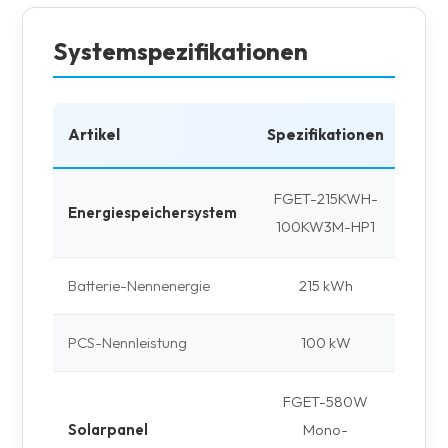
Systemspezifikationen
Artikel
Spezifikationen
Me
FGET-215KWH-
Energiespeichersystem
1 S
100KW3M-HP1
Batterie-Nennenergie
215 kWh
PCS-Nennleistung
100 kW
FGET-580W
1
Solarpanel
Mono-
St