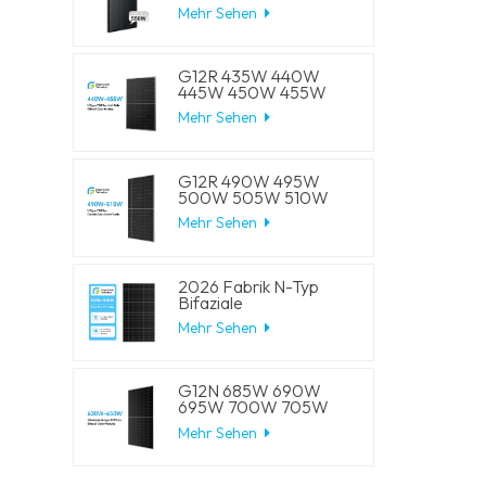
W, 550 W, 555 W,
Mehr Sehen
Halbzellen-Solar-
Mono-Panels
G12R 435W 440W
445W 450W 455W
210-182mm Solarzelle
Mehr Sehen
Mono LECO N-Typ
BIFACIAL Halbschnitt-
Solarmodule
G12R 490W 495W
500W 505W 510W
210-182mm Solarzelle
Mehr Sehen
Mono LECO N-Typ
BIFACIAL Halbschnitt-
Solarmodule
2026 Fabrik N-Typ
Bifaziale
Halbschnittzellen 570W
Mehr Sehen
575W 580W 585W
590W Solar-
Monomodule
G12N 685W 690W
695W 700W 705W
210mm Solarzellen
Mehr Sehen
Mono LECO N-Typ
BIFACIAL
Halbgeschnittene