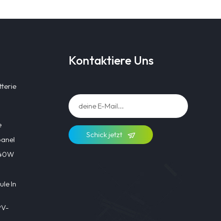
Kontaktiere Uns
terie
e
Schick jetzt
panel
l 40W
le In
PV-