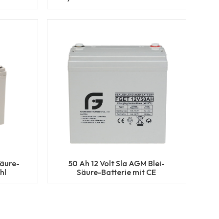
Solarbatterie
Säure-
50 Ah 12 Volt Sla AGM Blei-
hl
Säure-Batterie mit CE