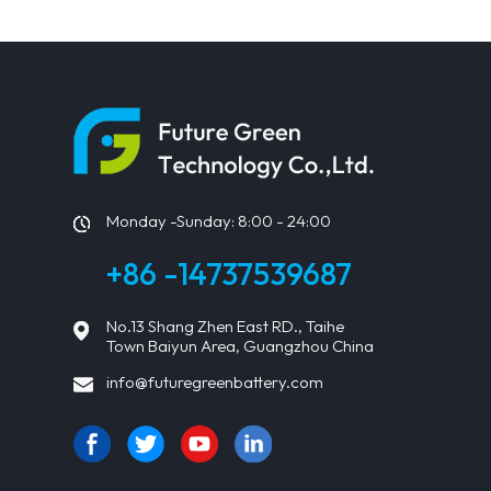
Solarmodule
Monday -Sunday: 8:00 - 24:00
+86 -14737539687
No.13 Shang Zhen East RD., Taihe
Town Baiyun Area, Guangzhou China
info@futuregreenbattery.com