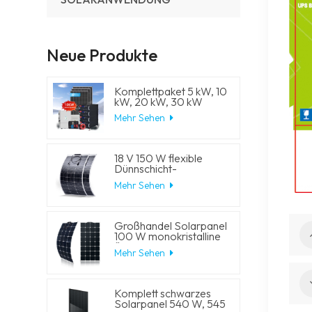
Neue Produkte
Komplettpaket 5 kW, 10
kW, 20 kW, 30 kW
Hybrid-
Mehr Sehen
Solarenergiesystem mit
Lithium-
Batteriespeicher und
Generator für
18 V 150 W flexible
Wohnhäuser
Dünnschicht-
Solarmodule
Mehr Sehen
Großhandel Solarpanel
100 W monokristalline
flexible PV-
Mehr Sehen
Solarmodule
Komplett schwarzes
Solarpanel 540 W, 545