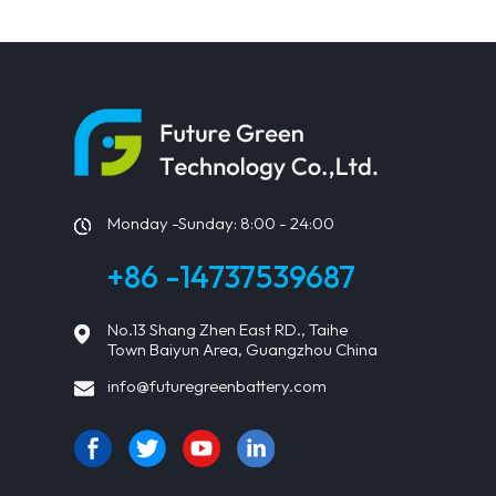
Solarmodule
Monday -Sunday: 8:00 - 24:00
+86 -14737539687
No.13 Shang Zhen East RD., Taihe
Town Baiyun Area, Guangzhou China
info@futuregreenbattery.com