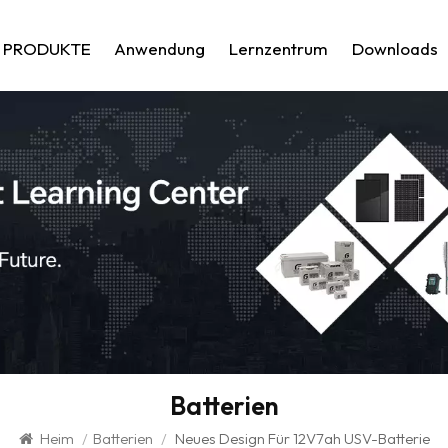
PRODUKTE
Anwendung
Lernzentrum
Downloads
Batterien
Heim
/
Batterien
/
Neues Design Für 12V7ah USV-Batterie