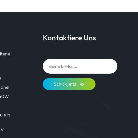
Kontaktiere Uns
terie
e
Schick jetzt
panel
l 40W
le In
PV-