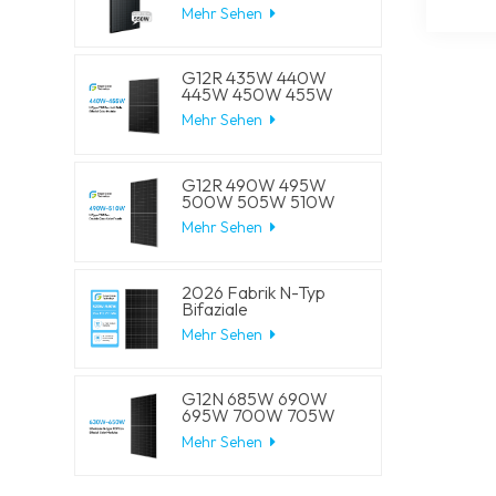
W, 550 W, 555 W,
Mehr Sehen
Halbzellen-Solar-
Mono-Panels
G12R 435W 440W
445W 450W 455W
210-182mm Solarzelle
Mehr Sehen
Mono LECO N-Typ
BIFACIAL Halbschnitt-
Solarmodule
G12R 490W 495W
500W 505W 510W
210-182mm Solarzelle
Mehr Sehen
Mono LECO N-Typ
BIFACIAL Halbschnitt-
Solarmodule
2026 Fabrik N-Typ
Bifaziale
Halbschnittzellen 570W
Mehr Sehen
575W 580W 585W
590W Solar-
Monomodule
G12N 685W 690W
695W 700W 705W
210mm Solarzellen
Mehr Sehen
Mono LECO N-Typ
BIFACIAL
Halbgeschnittene