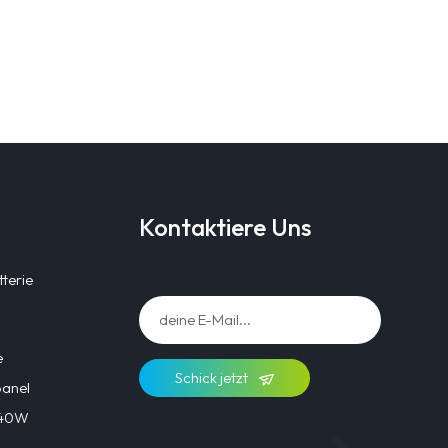
Kontaktiere Uns
terie
e
Schick jetzt
panel
l 40W