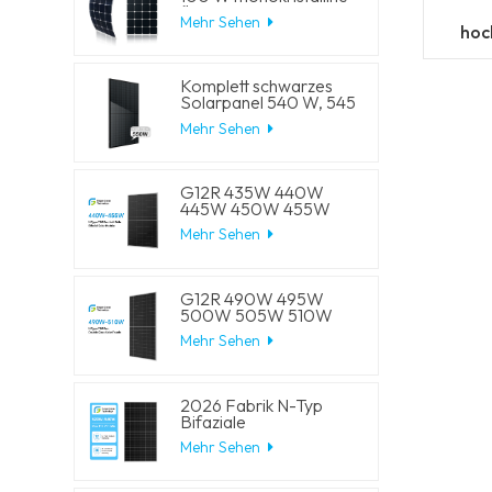
flexible PV-
Mehr Sehen
Solarmodule
hoc
Pol
Komplett schwarzes
Solarpanel 540 W, 545
W, 550 W, 555 W,
Mehr Sehen
Halbzellen-Solar-
Mono-Panels
G12R 435W 440W
445W 450W 455W
210-182mm Solarzelle
Mehr Sehen
Mono LECO N-Typ
BIFACIAL Halbschnitt-
Solarmodule
G12R 490W 495W
500W 505W 510W
210-182mm Solarzelle
Mehr Sehen
Mono LECO N-Typ
BIFACIAL Halbschnitt-
Solarmodule
2026 Fabrik N-Typ
Bifaziale
Halbschnittzellen 570W
Mehr Sehen
575W 580W 585W
590W Solar-
Monomodule