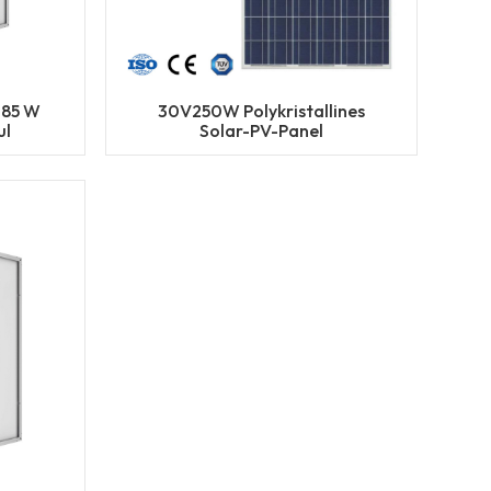
285 W
30V250W Polykristallines
ul
Solar-PV-Panel