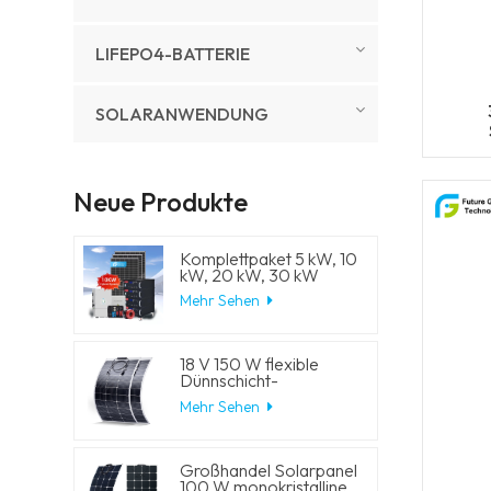
LIFEPO4-BATTERIE
SOLARANWENDUNG
Neue Produkte
Komplettpaket 5 kW, 10
kW, 20 kW, 30 kW
Hybrid-
Mehr Sehen
Solarenergiesystem mit
Lithium-
Batteriespeicher und
Generator für
18 V 150 W flexible
Wohnhäuser
Dünnschicht-
Solarmodule
Mehr Sehen
Großhandel Solarpanel
100 W monokristalline