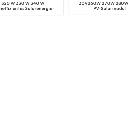
320 W 330 W 340 W
30V260W 270W 280W 
heffizientes Solarenergie-
PV-Solarmodul
y-Photovoltaik-Solarpanel