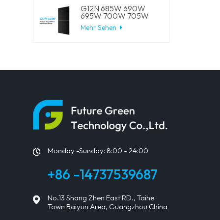
G12N 685W 690W
695W 700W 705W
210mm Solarzellen
Mehr Sehen
Mono LECO N-Typ
BIFACIAL
Halbgeschnittene
Solarmodule
Monday -Sunday: 8:00 - 24:00
+86 -14737539687
No.13 Shang Zhen East RD., Taihe
Town Baiyun Area, Guangzhou China