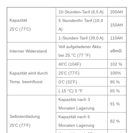
10-Stunden-Tarif (6,5 A)
200AH
Kapazität
5 Stunden
Ihr Tarif (10,4
150AH
25'C (77'C)
A)
1-Stunden-Tarif (39,0 A)
110AH
Voll aufgeladener Akku
≤8mΩ
Interner Widerstand
bei 25 °C (77 °F)
40'C (104F)
102 %
Kapazität wird durch
25'C (77'F)
100%
Temp. beeinflusst
0'C (32'F)
85 %
(-15 °C) 5 °F
65 %
Kapazität nach 3
91 %
Monaten Lagerung
Selbstentladung
Kapazität nach 6
82 %
25'C (77'F)
Monaten Lagerung