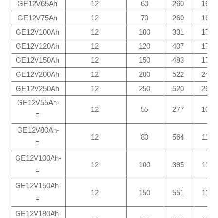
GE12V65Ah
12
60
260
168
GE12V75Ah
12
70
260
168
GE12V100Ah
12
100
331
171
GE12V120Ah
12
120
407
174
GE12V150Ah
12
150
483
170
GE12V200Ah
12
200
522
240
GE12V250Ah
12
250
520
268
GE12V55Ah-
12
55
277
106
F
GE12V80Ah-
12
80
564
115
F
GE12V100Ah-
12
100
395
110
F
GE12V150Ah-
12
150
551
110
F
GE12V180Ah-