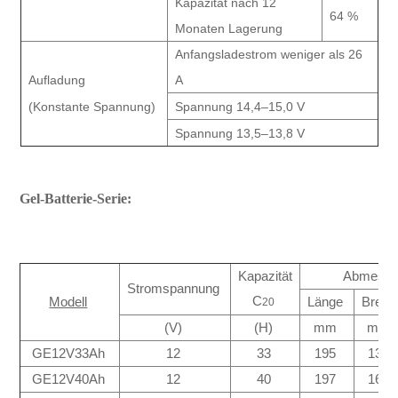
Kapazität nach 12
64 %
Monaten Lagerung
Anfangsladestrom weniger als 26
Aufladung
A
(Konstante Spannung)
Spannung 14,4–15,0 V
Spannung 13,5–13,8 V
Gel-Batterie-Serie:
Kapazität
Abmessu
Stromspannung
C
Modell
Länge
Breite
20
(V)
(H)
mm
mm
GE12V33Ah
12
33
195
130
GE12V40Ah
12
40
197
165