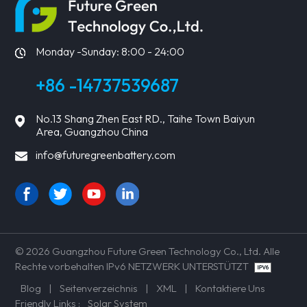
ERFAHREN
ERFAHREN
SIE MEHR
SIE MEHR
Monday -Sunday: 8:00 - 24:00
+86 -14737539687
No.13 Shang Zhen East RD., Taihe Town Baiyun
Area, Guangzhou China
info@futuregreenbattery.com
© 2026 Guangzhou Future Green Technology Co., Ltd. Alle
Rechte vorbehalten IPv6 NETZWERK UNTERSTÜTZT
Blog
|
Seitenverzeichnis
|
XML
|
Kontaktiere Uns
Friendly Links :
Solar System