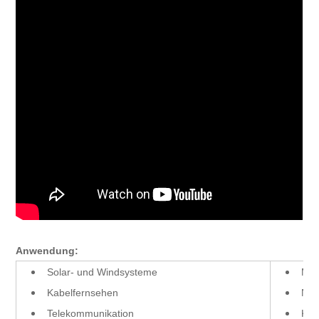
Anwendung:
Solar- und Windsysteme
Mil
Kabelfernsehen
Not
Telekommunikation
Kra