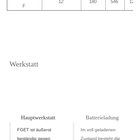
12
180
546
125
F
Werkstatt
Hauptwerkstatt
Batterieladung
FGET ist äußerst
Im voll geladenen
beständig gegen
Zustand besteht die