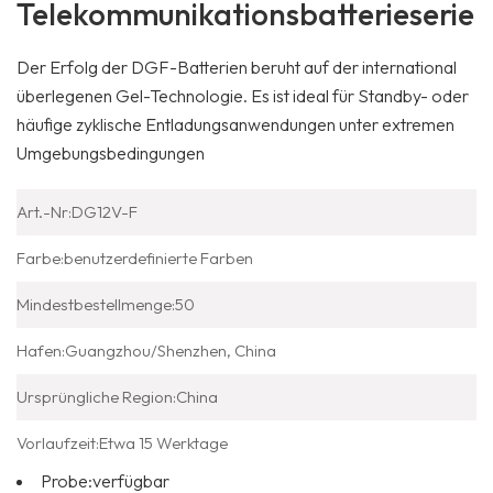
Telekommunikationsbatterieserie
Der Erfolg der DGF-Batterien beruht auf der international
überlegenen Gel-Technologie. Es ist ideal für Standby- oder
häufige zyklische Entladungsanwendungen unter extremen
Umgebungsbedingungen
Art.-Nr:
DG12V-F
Farbe:
benutzerdefinierte Farben
Mindestbestellmenge:
50
Hafen:
Guangzhou/Shenzhen, China
Ursprüngliche Region:
China
Vorlaufzeit:
Etwa 15 Werktage
Probe:
verfügbar