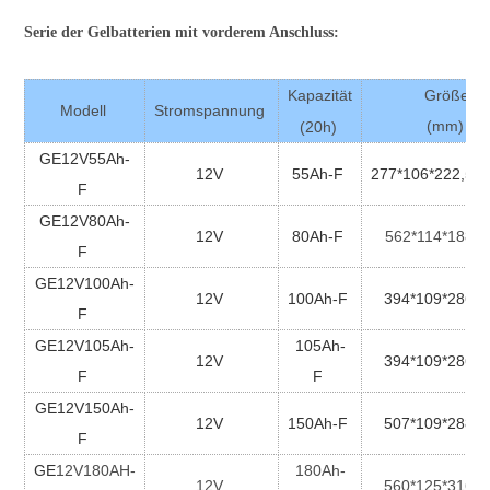
Serie der Gelbatterien mit vorderem Anschluss:
Kapazität
Größe
Modell
Stromspannung
(mm)
(20h)
GE12V55Ah-
12V
55Ah-F
277*106*222,5*2
F
GE12V80Ah-
12V
80Ah-F
562*114*188*1
F
GE12V100Ah-
12V
100Ah-F
394*109*286*2
F
GE12V105Ah-
105Ah-
12V
394*109*286*2
F
F
GE12V150Ah-
12V
150Ah-F
507*109*288*2
F
GE
12V180AH-
180Ah-
12V
560*125*316*3