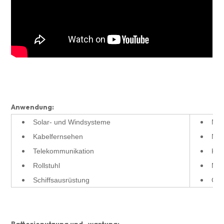
Anwendung:
Solar- und Windsysteme
Mil
Kabelfernsehen
Not
Telekommunikation
Kra
Rollstuhl
Med
Schiffsausrüstung
Gol
Batterienutzung und -wartung: