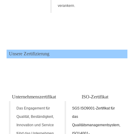
verankern.
Unsere Zertifizierung
Unternehmenszertifikat
ISO-Zertifikat
S
Das Engagement für
SGS ISO9001-Zertifikat für
Qualität, Beständigkeit,
das
Innovation und Service
Qualitätsmanagementsystem,
führt das Unternehmen
ISO14001-