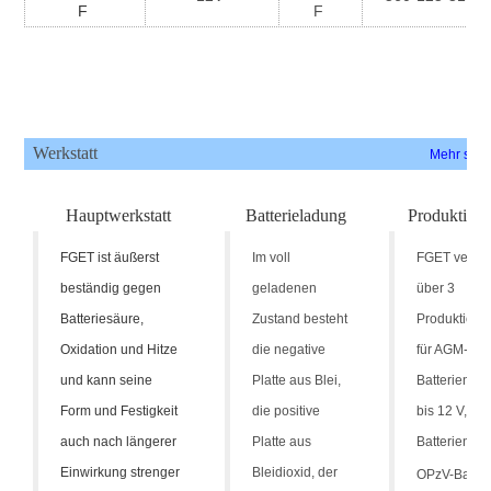
F
F
Werkstatt
Mehr seh
Hauptwerkstatt
Batterieladung
Produktions
FGET ist äußerst
Im voll
FGET verfüg
beständig gegen
geladenen
über 3
Batteriesäure,
Zustand besteht
Produktionsl
Oxidation und Hitze
die negative
für AGM-
und kann seine
Platte aus Blei,
Batterien vo
Form und Festigkeit
die positive
bis 12 V, GE
auch nach längerer
Platte aus
Batterien un
Einwirkung strenger
Bleidioxid, der
OPzV-Batter