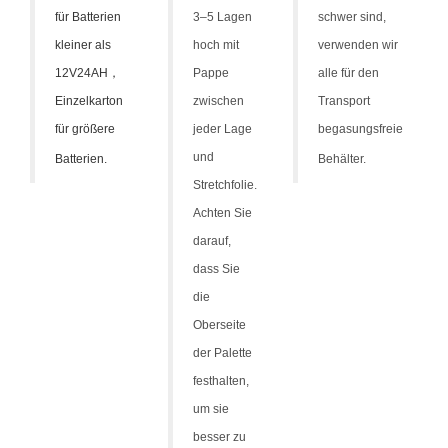
für Batterien
3–5 Lagen
schwer sind,
kleiner als
hoch mit
verwenden wir
12V24AH
，
Pappe
alle für den
Einzelkarton
zwischen
Transport
für größere
jeder Lage
begasungsfreie
und
Batterien.
Behälter.
Stretchfolie.
Achten Sie
darauf,
dass Sie
die
Oberseite
der Palette
festhalten,
um sie
besser zu