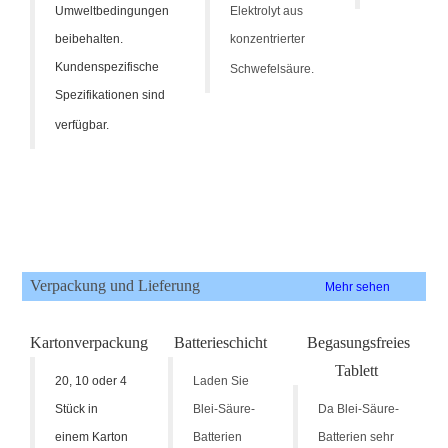
Umweltbedingungen
Elektrolyt aus
beibehalten.
konzentrierter
Kundenspezifische
Schwefelsäure.
Spezifikationen sind
verfügbar.
Verpackung und Lieferung
Mehr sehen
Kartonverpackung
Batterieschicht
Begasungsfreies
Tablett
20, 10 oder 4
Laden Sie
Stück in
Blei-Säure-
Da Blei-Säure-
einem Karton
Batterien
Batterien sehr